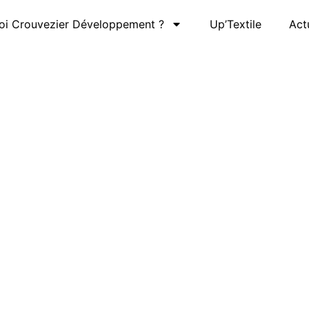
oi Crouvezier Développement ?
Up’Textile
Act
L'impression :
aire vivre les couleurs