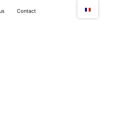
us
Contact
 !