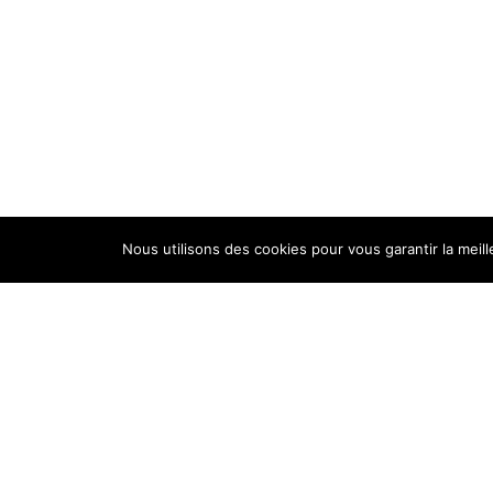
Notre savoir-faire
Nous utilisons des cookies pour vous garantir la meil
Pourquoi Crouvezier
Développement ?
Up’Textile
Actus
Contact