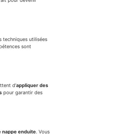
fait pour devenir
s techniques utilisées
mpétences sont
tent d’
appliquer des
s
pour garantir des
e nappe enduite
. Vous