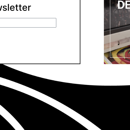
D
wsletter