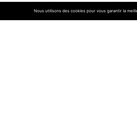
Nous utilisons des cookies pour vous garantir la meil
Our know-how
Why Crouvezier
Développement ?
Up’Textile
Actus
Contact
Legal Notice
Terms of sales