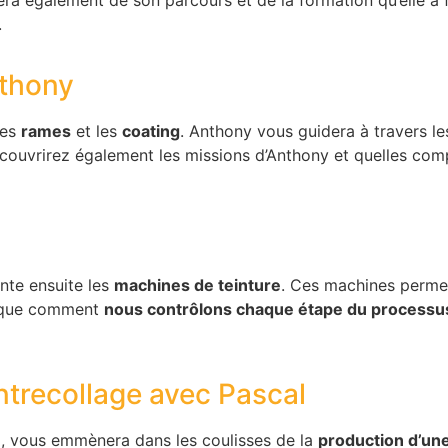
lera également de son parcours et de la formation qu’elle a 
.
nthony
les
rames
et les
coating
. Anthony vous guidera à travers le
couvrirez également les missions d’Anthony et quelles co
nte ensuite les
machines de teinture
. Ces machines permet
lique comment
nous contrôlons chaque étape du processu
ontrecollage avec Pascal
n
, vous emmènera dans les coulisses de la
production d’un